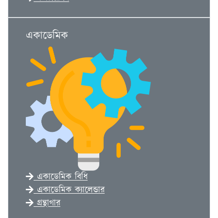
একাডেমিক
একাডেমিক বিধি
একাডেমিক ক্যালেন্ডার
গ্রন্থাগার