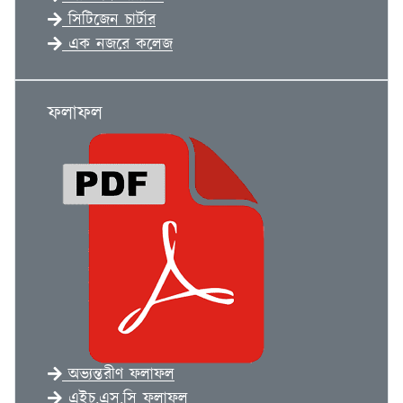
সিটিজেন চার্টার
এক নজরে কলেজ
ফলাফল
অভ্যন্তরীণ ফলাফল
এইচ.এস.সি ফলাফল