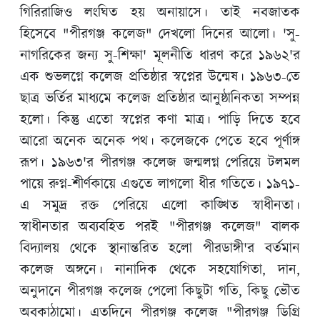
গিরিরাজিও লংঘিত হয় অনায়াসে। তাই নবজাতক
হিসেবে "পীরগঞ্জ কলেজ" দেখলো দিনের আলো। 'সু-
নাগরিকের জন্য সু-শিক্ষা' মূলনীতি ধারণ করে ১৯৬২'র
এক শুভলগ্নে কলেজ প্রতিষ্ঠার স্বপ্নের উন্মেষ। ১৯৬৩-তে
ছাত্র ভর্তির মাধ্যমে কলেজ প্রতিষ্ঠার আনুষ্ঠানিকতা সম্পন্ন
হলো। কিন্তু এতো স্বপ্নের কণা মাত্র। পাড়ি দিতে হবে
আরো অনেক অনেক পথ। কলেজকে পেতে হবে পূর্ণাঙ্গ
রূপ। ১৯৬৩'র পীরগঞ্জ কলেজ জন্মলগ্ন পেরিয়ে টলমল
পায়ে রুগ্ন-শীর্ণকায়ে এগুতে লাগলো ধীর গতিতে। ১৯৭১-
এ সমুদ্র রক্ত পেরিয়ে এলো কাঙ্খিত স্বাধীনতা।
স্বাধীনতার অব্যবহিত পরই "পীরগঞ্জ কলেজ" বালক
বিদ্যালয় থেকে স্থানান্তরিত হলো পীরডাঙ্গী'র বর্তমান
কলেজ অঙ্গনে। নানাদিক থেকে সহযোগিতা, দান,
অনুদানে পীরগঞ্জ কলেজ পেলো কিছুটা গতি, কিছু ভৌত
অবকাঠামো। এতদিনে পীরগঞ্জ কলেজ "পীরগঞ্জ ডিগ্রি