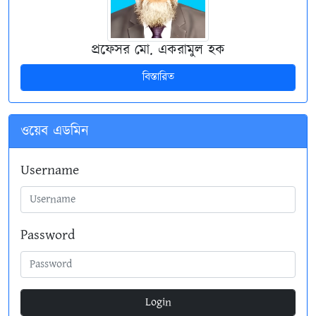
প্রফেসর মো. একরামুল হক
বিস্তারিত
ওয়েব এডমিন
Username
Password
Login