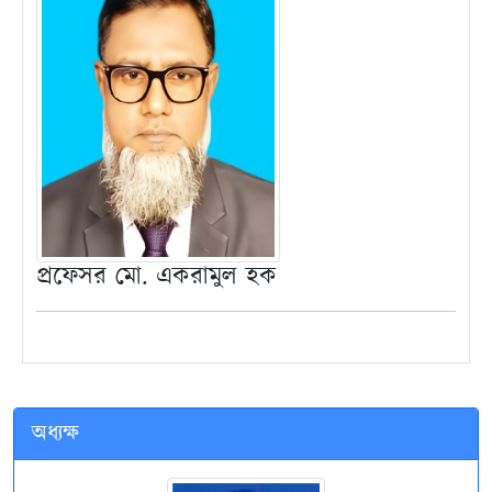
প্রফেসর মো. একরামুল হক
অধ্যক্ষ