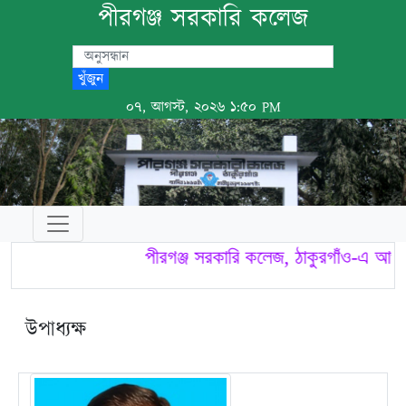
পীরগঞ্জ সরকারি কলেজ
খুঁজুন
০৭, আগস্ট, ২০২৬ ১:৫০ PM
পীরগঞ্জ সরকারি কলেজ, ঠাকুরগাঁও-এ আপনা
উপাধ্যক্ষ