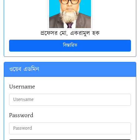
প্রফেসর মো. একরামুল হক
বিস্তারিত
ওয়েব এডমিন
Username
Password