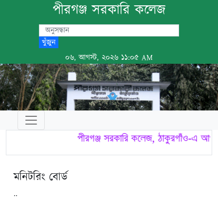
পীরগঞ্জ সরকারি কলেজ
খুঁজুন
০৬, আগস্ট, ২০২৬ ১১:০৫ AM
পীরগঞ্জ সরকারি কলেজ, ঠাকুরগাঁও-এ আপনা
মনিটরিং বোর্ড
..