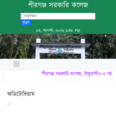
পীরগঞ্জ সরকারি কলেজ
খুঁজুন
০৯, আগস্ট, ২০২৬ ১:৪৮ PM
পীরগঞ্জ সরকারি কলেজ, ঠাকুরগাঁও-এ আপনা
অডিটোরিয়াম
...