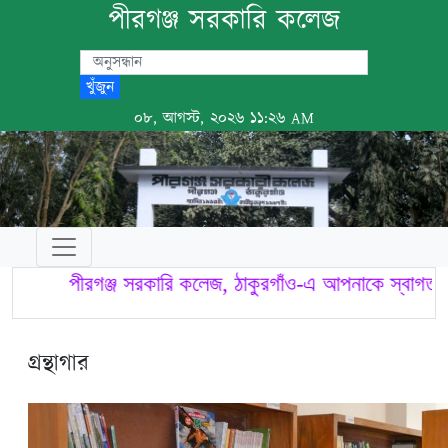
পীরগঞ্জ সরকারি কলেজ
খুঁজুন
০৮, আগস্ট, ২০২৬ ১১:২৬ AM
পীরগঞ্জ সরকারি কলেজ, ঠাকুরগাঁও-এ আপনাকে স্বাগত
ম
গ্রন্থাগার