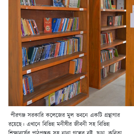
পীরগঞ্জ সরকারি কলেজের মুল ভবনে একটি গ্রন্থাগার
রয়েছে। এখানে বিভিন্ন মনীষীর জীবনী সহ বিভিন্ন
শিক্ষাবর্ষের পাঠপুস্তক সহ নানা গল্পের বই, ছড়া, কবিতা