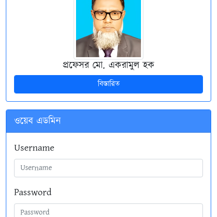
প্রফেসর মো. একরামুল হক
বিস্তারিত
ওয়েব এডমিন
Username
Password