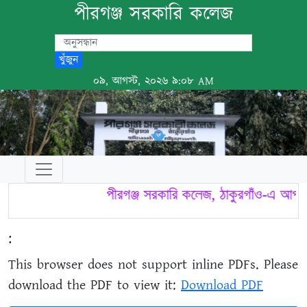
পীরগঞ্জ সরকারি কলেজ
খুঁজুন
০৯, আগস্ট, ২০২৬ ৯:০৮ AM
পীরগঞ্জ সরকারি কলেজ, ঠাকুরগাঁও-এ আপনা
:
This browser does not support inline PDFs. Please
download the PDF to view it:
Download PDF