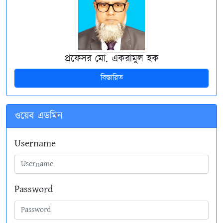
প্রফেসর মো. একরামুল হক
বিস্তারিত
ওয়েব এডমিন
Username
Password