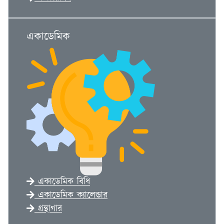
একাডেমিক
একাডেমিক বিধি
একাডেমিক ক্যালেন্ডার
গ্রন্থাগার