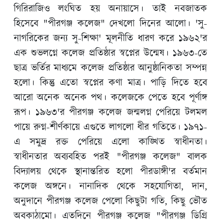
গিরিরাজিও লংঘিত হয় অনায়াসে। তাই নবজাতক
হিসেবে "পীরগঞ্জ কলেজ" দেখলো দিনের আলো। 'সু-
নাগরিকের জন্য সু-শিক্ষা' মূলনীতি ধারণ করে ১৯৬২'র
এক শুভলগ্নে কলেজ প্রতিষ্ঠার স্বপ্নের উন্মেষ। ১৯৬৩-তে
ছাত্র ভর্তির মাধ্যমে কলেজ প্রতিষ্ঠার আনুষ্ঠানিকতা সম্পন্ন
হলো। কিন্তু এতো স্বপ্নের কণা মাত্র। পাড়ি দিতে হবে
আরো অনেক অনেক পথ। কলেজকে পেতে হবে পূর্ণাঙ্গ
রূপ। ১৯৬৩'র পীরগঞ্জ কলেজ জন্মলগ্ন পেরিয়ে টলমল
পায়ে রুগ্ন-শীর্ণকায়ে এগুতে লাগলো ধীর গতিতে। ১৯৭১-
এ সমুদ্র রক্ত পেরিয়ে এলো কাঙ্খিত স্বাধীনতা।
স্বাধীনতার অব্যবহিত পরই "পীরগঞ্জ কলেজ" বালক
বিদ্যালয় থেকে স্থানান্তরিত হলো পীরডাঙ্গী'র বর্তমান
কলেজ অঙ্গনে। নানাদিক থেকে সহযোগিতা, দান,
অনুদানে পীরগঞ্জ কলেজ পেলো কিছুটা গতি, কিছু ভৌত
অবকাঠামো। এতদিনে পীরগঞ্জ কলেজ "পীরগঞ্জ ডিগ্রি