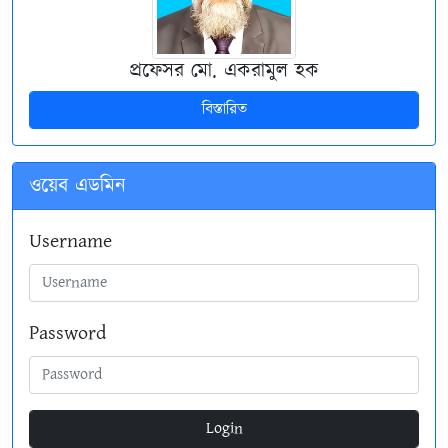
প্রফেসর মো. একরামুল হক
বিস্তারিত
ওয়েব এডমিন
Username
Password
Login