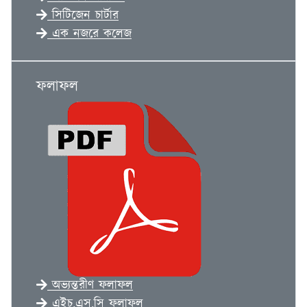
সিটিজেন চার্টার
এক নজরে কলেজ
ফলাফল
অভ্যন্তরীণ ফলাফল
এইচ.এস.সি ফলাফল